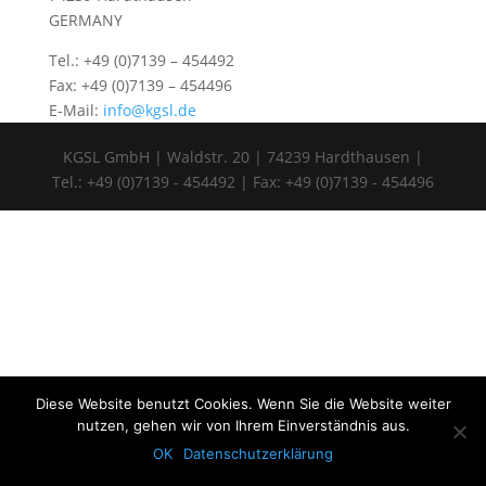
GERMANY
Tel.: +49 (0)7139 – 454492
Fax: +49 (0)7139 – 454496
E-Mail:
info@kgsl.de
KGSL GmbH | Waldstr. 20 | 74239 Hardthausen |
Tel.: +49 (0)7139 - 454492 | Fax: +49 (0)7139 - 454496
Diese Website benutzt Cookies. Wenn Sie die Website weiter
nutzen, gehen wir von Ihrem Einverständnis aus.
OK
Datenschutzerklärung